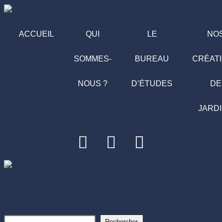
ACCUEIL
QUI
LE
NO
SOMMES-
BUREAU
CRÉAT
NOUS ?
D’ÉTUDES
DE
JARD
Un violon sur le sable
Rechercher
Rechercher