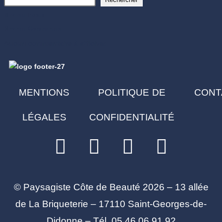
Recent Posts
Recent Comments
Aucun commentaire à afficher.
MENTIONS
POLITIQUE DE
CONT
LÉGALES
CONFIDENTIALITÉ
© Paysagiste Côte de Beauté 2026 – 13 allée
de La Briqueterie – 17110 Saint-Georges-de-
Didonne – Tél. 05 46 06 91 92