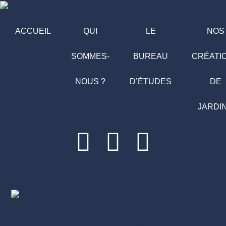
ACCUEIL
QUI
LE
NOS
SOMMES-
BUREAU
CRÉATI
NOUS ?
D’ÉTUDES
DE
JARDI
Pelote basque Royan