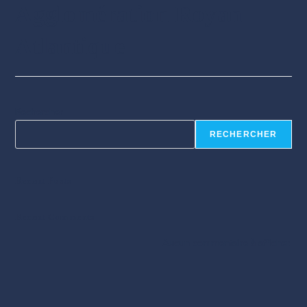
Agglomération Royan
Atlantique
Rechercher
RECHERCHER
Recent Posts
Recent Comments
Aucun commentaire à afficher.